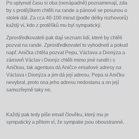
Po uplynutí času si oba (nenápadně) poznamenají, zda
by s protějškem chtěli na rande a pánové se posunou o
stolek dál. Za cca 40-100 minut (podle délky rozhovorů)
každý ví, kdo z protěšků mu byl sympatický.
Zprostředkovateli pak dají seznam lidí, které by chtěli
pozvat na rande. Zprostředkovatel to vyhodnotí a pokud
např. Anička chtěla pozvat Pepu, Václava a Dionýza a
zároveň Václav i Dionýz chtěli mimo jiné randit i s
Aničkou, tak agentura dá Aničce emailové adresy na
Václava i Dionýza a jim dá její adresu. Pepa si Aničku
nevybral, proto ona jeho adresu nedostanu a on její
samozřejmě taky ne.
Každý pak tedy píše email člověku, který mu je
sympatický a přitom ví, že sympatie jsou oboustranné.