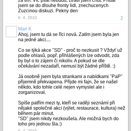
za tim. Vic psat nebudu, ztratil jsem chut. Pridal
jsem se do dlouhe fronty lidi, znechucenych
Zuzcinou diskuzi. Pekny den
6. 4, 2010
2
Mari K
Ahoj, jsem tu dá se říci nová. Zatím jsem byla jen
na jedné akci....
Co se týká akce "SD" - proč to nezkusit ? Vždyť už
podle ohlasů, popř. přihlášených lze odvodit, zda
by byl o to zájem či nikoliv. A pokud se dle
očekávání nezadaří, nemusí být žádné příště. :)
Já osobně jsem byla strankami a nabídkami "PaP"
přijemně překvapena. Přijde mi fajn, že se našel
někdo, kdo tohle celé nejen vymyslel ale i
zorganizoval.
Spíše patřím mezi ty, kteří se raději seznámí při
nějaké společné akci (výlet, restaurace, kultura) než
během pár minut.
"SD" jsem nikdy nezkoušela. Ale možná bych do
toho pro jednou šla.:)
6. 4, 2010