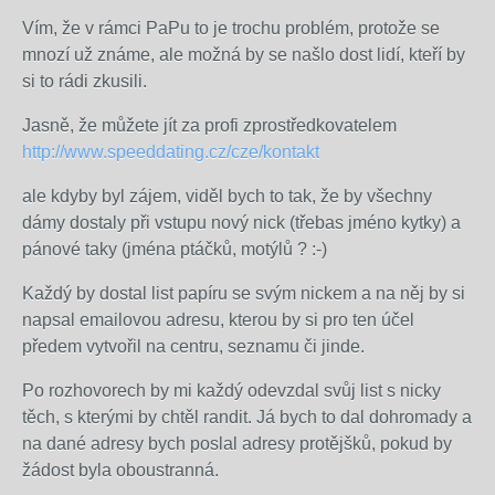
Vím, že v rámci PaPu to je trochu problém, protože se
mnozí už známe, ale možná by se našlo dost lidí, kteří by
si to rádi zkusili.
Jasně, že můžete jít za profi zprostředkovatelem
http://www.speeddating.cz/cze/kontakt
ale kdyby byl zájem, viděl bych to tak, že by všechny
dámy dostaly při vstupu nový nick (třebas jméno kytky) a
pánové taky (jména ptáčků, motýlů ? :-)
Každý by dostal list papíru se svým nickem a na něj by si
napsal emailovou adresu, kterou by si pro ten účel
předem vytvořil na centru, seznamu či jinde.
Po rozhovorech by mi každý odevzdal svůj list s nicky
těch, s kterými by chtěl randit. Já bych to dal dohromady a
na dané adresy bych poslal adresy protějšků, pokud by
žádost byla oboustranná.