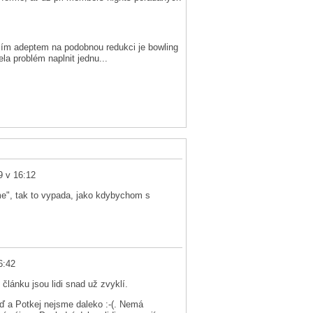
ším adeptem na podobnou redukci je bowling
ela problém naplnit jednu...
9 v 16:12
sme", tak to vypada, jako kdybychom s
6:42
článku jsou lidi snad už zvyklí.
jď a Potkej nejsme daleko :-(. Nemá