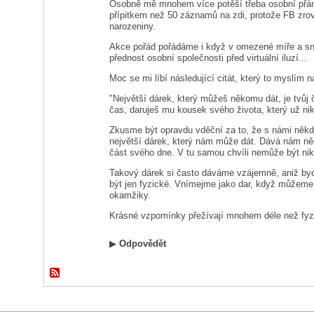
Osobně mě mnohem více potěší třeba osobní přá
přípitkem než 50 záznamů na zdi, protože FB zro
narozeniny.
Akce pořád pořádáme i když v omezené míře a snad
přednost osobní společnosti před virtuální iluzí...
Moc se mi líbí následující citát, který to myslím n
"Největší dárek, který můžeš někomu dát, je tvůj
čas, daruješ mu kousek svého života, který už nik
Zkusme být opravdu vděční za to, že s námi někdo 
největší dárek, který nám může dát. Dává nám ně
část svého dne. V tu samou chvíli nemůže být nikd
Takový dárek si často dáváme vzájemně, aniž by
být jen fyzické. Vnímejme jako dar, když můžeme
okamžiky.
Krásné vzpomínky přežívají mnohem déle než fyzi
▶
Odpovědět