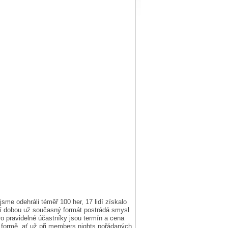
sme odehráli téměř 100 her, 17 lidí získalo
dní dobou už současný formát postrádá smysl
ro pravidelné účastníky jsou termín a cena
 formě, ať už při members nights pořádaných