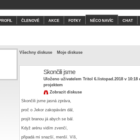
PROFIL
ČLENOVÉ
AKCE
FOTKY
NĚCO NAVÍC
CHAT
Všechny diskuse
Moje diskuse
Skončili jsme
Uloženo uživatelem
Tritol
6.listopad.2018 v 10:18
projektem
Zobrazit diskuse
Skončili jsme jasná zpráva,
proč o Jekor zakopávám dál,
projít branou já abych se bál.
Když arénu vidím zvenčí,
připadá mi snazší, menší. Víš,