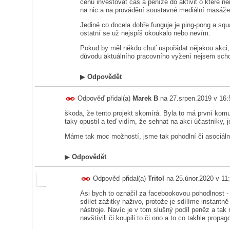
cenu investovat čas a peníze do aktivit o které ne
na nic a na provádění soustavné mediální masáže 
Jediné co docela dobře funguje je ping-pong a squ
ostatní se už nejspíš okoukalo nebo nevím.
Pokud by měl někdo chuť uspořádat nějakou akci,
důvodu aktuálního pracovního vyžení nejsem scho
▶
Odpovědět
Odpověď přidal(a)
Marek B
na
27.srpen.2019 v 16:
škoda, že tento projekt skomírá. Byla to má první komuni
taky opustil a teď vidím, že sehnat na akci účastníky, 
Máme tak moc možností, jsme tak pohodlní či asociální
▶
Odpovědět
Odpověď přidal(a)
Tritol
na
25.únor.2020 v 11
Asi bych to označil za facebookovou pohodlnost 
sdílet zážitky naživo, protože je sdílíme instantn
nástroje. Navíc je v tom slušný podíl peněz a ta
navštívili či koupili to či ono a to co takhle pro