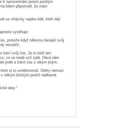
ní k narozeninám jenom pouhým
vna lidem připomněl, že mám
 se vždycky najdou lidé, kteří dají
aprosto vystihuje:
 čas, protože když někomu daruješ svůj
dy nevrátíš.
tráví svůj čas. Je to totiž ten
co, co se nedá vzít zpět. Dává nám
e jinde a trávit čas s nikým jiným.
chom si to uvědomovali. Dárky nemusí
 s někým blízkým prožít nádherné
cké dary."