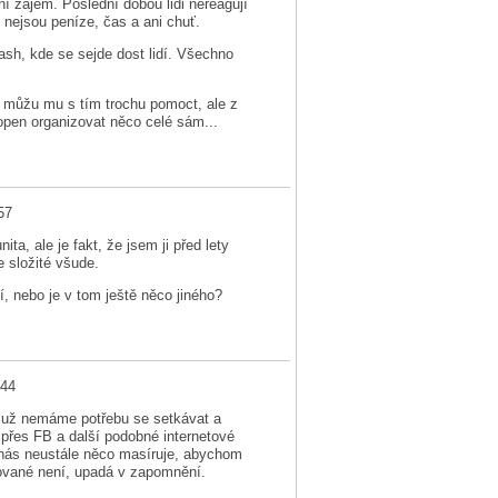
ní zájem. Poslední dobou lidi nereagují
nejsou peníze, čas a ani chuť.
ash, kde se sejde dost lidí. Všechno
 můžu mu s tím trochu pomoct, ale z
pen organizovat něco celé sám...
57
ta, ale je fakt, že jsem ji před lety
je složité všude.
, nebo je v tom ještě něco jiného?
:44
- už nemáme potřebu se setkávat a
ě přes FB a další podobné internetové
k nás neustále něco masíruje, abychom
pagované není, upadá v zapomnění.