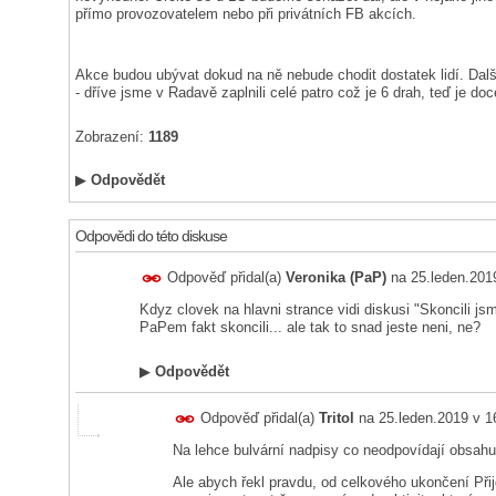
přímo provozovatelem nebo při privátních FB akcích.
Akce budou ubývat dokud na ně nebude chodit dostatek lidí. Dal
- dříve jsme v Radavě zaplnili celé patro což je 6 drah, teď je doc
Zobrazení:
1189
▶
Odpovědět
Odpovědi do této diskuse
Odpověď přidal(a)
Veronika (PaP)
na
25.leden.201
Kdyz clovek na hlavni strance vidi diskusi "Skoncili j
PaPem fakt skoncili... ale tak to snad jeste neni, ne?
▶
Odpovědět
Odpověď přidal(a)
Tritol
na
25.leden.2019 v 1
Na lehce bulvární nadpisy co neodpovídají obsahu 
Ale abych řekl pravdu, od celkového ukončení Při