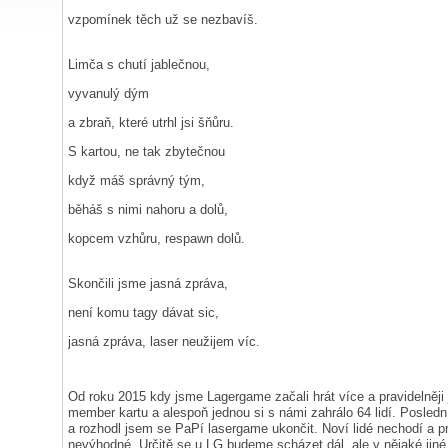
vzpomínek těch už se nezbavíš.
Limča s chutí jablečnou,
vyvanulý dým
a zbraň, které utrhl jsi šňůru.
S kartou, ne tak zbytečnou
když máš správný tým,
běháš s nimi nahoru a dolů,
kopcem vzhůru, respawn dolů.
Skončili jsme jasná zpráva,
není komu tagy dávat sic,
jasná zpráva, laser neužijem víc.
Od roku 2015 kdy jsme Lagergame začali hrát více a pravidelněji j
member kartu a alespoň jednou si s námi zahrálo 64 lidí. Posle
a rozhodl jsem se PaPí lasergame ukončit. Noví lidé nechodí a p
nevýhodné. Určitě se u LG budeme scházet dál, ale v nějaké jiné