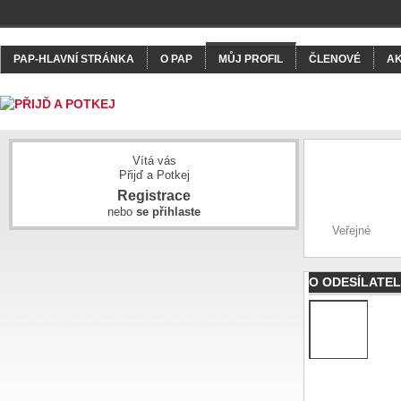
PAP-HLAVNÍ STRÁNKA
O PAP
MŮJ PROFIL
ČLENOVÉ
A
Vítá vás
Přijď a Potkej
Registrace
nebo
se přihlaste
Veřejné
O ODESÍLATEL