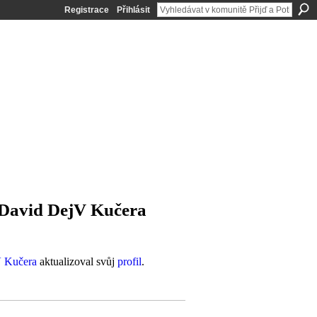
Registrace
Přihlásit
 David DejV Kučera
 Kučera
aktualizoval svůj
profil
.