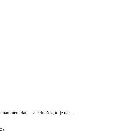
n nám není dán ... ale dnešek, to je dar ...
ů)