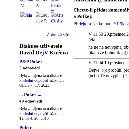
Chcete-li přidat komentář
a Potkej!
Přidejte se ke komunitě Přijď a
V 11:50 20.prosinec.2
Zobrazit vše
řekl...
Diskuse uživatele
ne ne ne nevypínaj ob
David DejV Kučera
říkám že bohudík ;o))
P&P Poker
V 11:04 19.prosinec.2
5 odpovědí
Dejve, :-)) probůh, pr
(nebo Tě nevypínaj¨?!)
Byla zahájena tato diskuse.
Poslední odpověď
uživatele
Olivia 7. 17, 2023.
... Poker ...
40 odpovědí
Byla zahájena tato diskuse.
Poslední odpověď
uživatele
Tritol 4. 26, 2010.
Poker