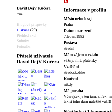
David DejV Kučera
Informace v profilu
muž
Město nebo kraj
Blogové příspěvky
Praha
Diskuse
(29)
Datum narození
Přehled akcí
7.leden.1982
Snímky
Postava
Fotoalba
střední
Mám zájem o vztah:
Přátelé uživatele
vážný, flirt, přátelský
David DejV Kučera
Vzdělání
středoškolské
Kouření
nikdy
Má povaha
Včerejšek je ten tam, zítřek, te
tak si toho daru náležitě važ!!!
Nástěnka (2 komentář