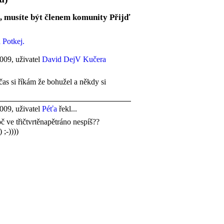
, musíte být členem komunity Přijď
 Potkej.
009, uživatel
David DejV Kučera
čas si říkám že bohužel a někdy si
009, uživatel
Péťa
řekl...
oč ve třičtvrtěnapětráno nespíš??
 ;-))))