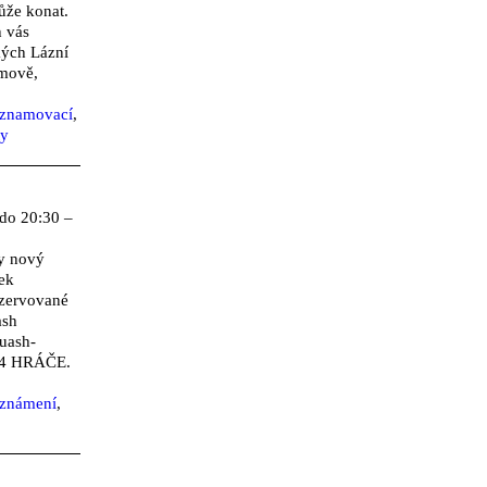
ůže konat.
 vás
kých Lázní
umově,
eznamovací
,
ty
do 20:30 –
y nový
tek
ezervované
ash
uash-
o 4 HRÁČE.
eznámení
,