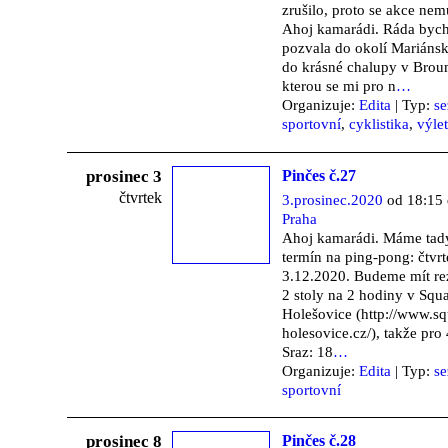
zrušilo, proto se akce nem
Ahoj kamarádi. Ráda bych
pozvala do okolí Mariáns
do krásné chalupy v Bro
kterou se mi pro n
…
Organizuje:
Edita
| Typ:
s
sportovní
,
cyklistika
,
výle
prosinec 3
Pinčes č.27
čtvrtek
3.prosinec.2020
od 18:15 
Praha
Ahoj kamarádi. Máme tad
termín na ping-pong: čtvr
3.12.2020. Budeme mít r
2 stoly na 2 hodiny v Squ
Holešovice (http://www.sq
holesovice.cz/), takže pr
Sraz: 18
…
Organizuje:
Edita
| Typ:
s
sportovní
prosinec 8
Pinčes č.28