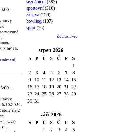
seznámení
(383)
sportovní
(310)
23:00 –
zábava
(159)
y nový
bowling
(107)
tek
sport
(76)
ezervované
Zobrazit vše
ash
uash-
 6-8 hráčů.
srpen
2026
S
P
Ú
S
Č
P
S
eznámení
,
1
2
3
4
5
6
7
8
9
10
11
12
13
14
15
16
17
18
19
20
21
22
23:00 –
23
24
25
26
27
28
29
y nový
30
31
ý 6.10.2020.
 stoly na 2
září
2026
ce
ice.cz/),
S
P
Ú
S
Č
P
S
 18
…
1
2
3
4
5