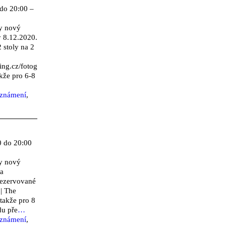
do 20:00 –
y nový
ý 8.12.2020.
 stoly na 2
ing.cz/fotog
kže pro 6-8
eznámení
,
 do 20:00
y nový
da
rezervované
 | The
takže pro 8
du pře
…
eznámení
,