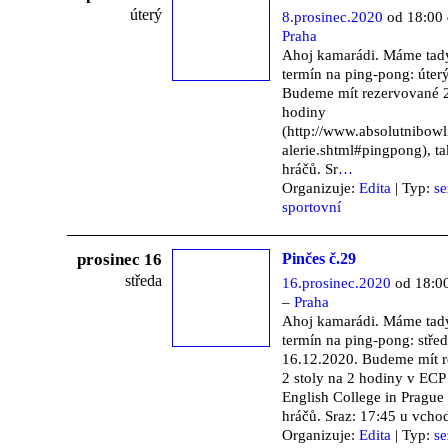
úterý
8.prosinec.2020
od 18:00 
Praha
Ahoj kamarádi. Máme tad
termín na ping-pong: úter
Budeme mít rezervované 2
hodiny
(http://www.absolutnibowl
alerie.shtml#pingpong), ta
hráčů. Sr
…
Organizuje:
Edita
| Typ:
s
sportovní
prosinec 16
Pinčes č.29
středa
16.prosinec.2020
od 18:00
–
Praha
Ahoj kamarádi. Máme tad
termín na ping-pong: stře
16.12.2020. Budeme mít 
2 stoly na 2 hodiny v ECP
English College in Prague 
hráčů. Sraz: 17:45 u vcho
Organizuje:
Edita
| Typ:
s