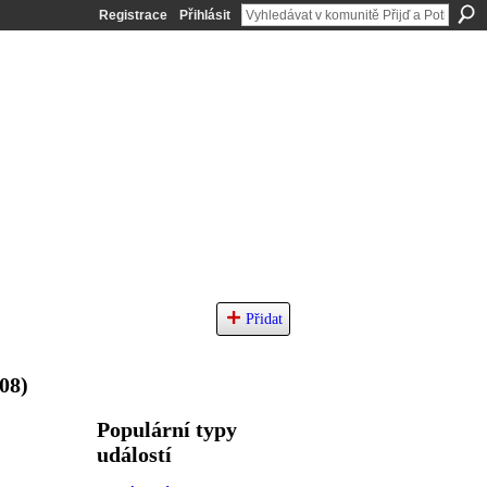
Registrace
Přihlásit
Přidat
08)
Populární typy
událostí