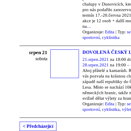
chalupy v Dunovicích, kte
pro nás podařilo zarezerv
termín 17.-20.června 2021
akce je 12 osob + další m
na
…
Organizuje:
Edita
| Typ:
s
sportovní
,
cyklistika
srpen 21
DOVOLENÁ ČESKÝ 
sobota
21.srpen.2021
na 18:00 d
28.srpen.2021
na 19:00 –
Ahoj přátelé a kamarádi. 
vás pozvala na krásnou c
západě naší republiky do
Lesa. Místo se nachází 1
německých hranic, takže
svižně dělat výlety za hra
Organizuje:
Edita
| Typ:
s
sportovní
,
cyklistika
,
výle
< Předcházející