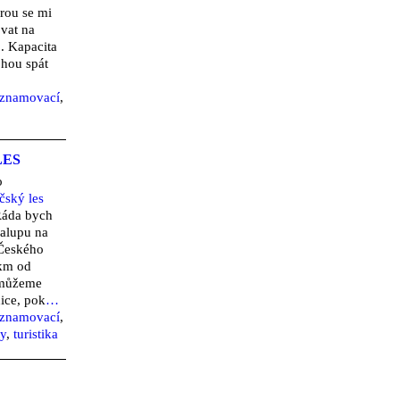
rou se mi
ovat na
. Kapacita
ohou spát
eznamovací
,
LES
o
čský les
Ráda bych
halupu na
 Českého
0km od
 můžeme
nice, pok
…
eznamovací
,
ty
,
turistika