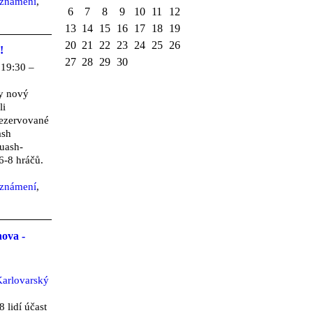
eznámení
,
6
7
8
9
10
11
12
13
14
15
16
17
18
19
20
21
22
23
24
25
26
!
27
28
29
30
 19:30 –
y nový
li
rezervované
ash
uash-
 6-8 hráčů.
eznámení
,
ova -
arlovarský
 lidí účast