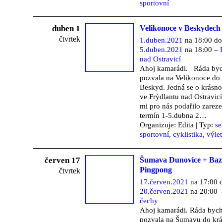
sportovní
duben 1
Velikonoce v Beskydech
čtvrtek
1.duben.2021
na 18:00 do
5.duben.2021
na 18:00 –
nad Ostravicí
Ahoj kamarádi. Ráda byc
pozvala na Velikonoce do
Beskyd. Jedná se o krásn
ve Frýdlantu nad Ostravicí
mi pro nás podařilo zarez
termín 1-5.dubna 2
…
Organizuje: Edita | Typ:
s
sportovní
,
cyklistika
,
výle
červen 17
Šumava Dunovice + Baz
Pingpong
čtvrtek
17.červen.2021
na 17:00 
20.červen.2021
na 20:00 
čechy
Ahoj kamarádi. Ráda bych
pozvala na Šumavu do kr