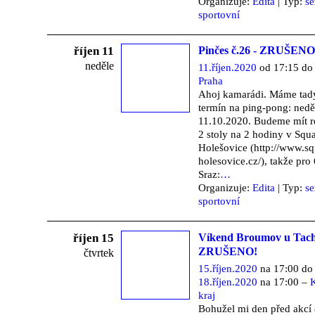
Organizuje:
Edita
| Typ:
s
sportovní
říjen 11
Pinčes č.26 - ZRUŠENO
neděle
11.říjen.2020
od 17:15 do
Praha
Ahoj kamarádi. Máme tad
termín na ping-pong: nedě
11.10.2020. Budeme mít 
2 stoly na 2 hodiny v Squ
Holešovice (http://www.sq
holesovice.cz/), takže pro
Sraz:
…
Organizuje:
Edita
| Typ:
s
sportovní
říjen 15
Víkend Broumov u Tach
ZRUŠENO!
čtvrtek
15.říjen.2020
na 17:00 do
18.říjen.2020
na 17:00 –
K
kraj
Bohužel mi den před akcí 8