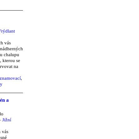
Frýdlant
h vás
 nádherných
ou chalupu
, kterou se
ervovat na
eznamovací
,
ty
én a
do
–
Jižní
 vás
ásné