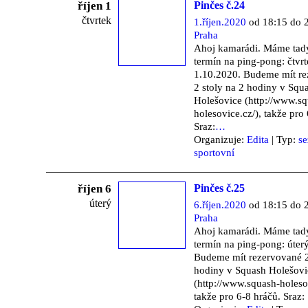
říjen 1
Pinčes č.24
čtvrtek
1.říjen.2020
od 18:15 do 
Praha
Ahoj kamarádi. Máme tad
termín na ping-pong: čtvr
1.10.2020. Budeme mít r
2 stoly na 2 hodiny v Squ
Holešovice (http://www.sq
holesovice.cz/), takže pro
Sraz:
…
Organizuje:
Edita
| Typ:
s
sportovní
říjen 6
Pinčes č.25
úterý
6.říjen.2020
od 18:15 do 
Praha
Ahoj kamarádi. Máme tad
termín na ping-pong: úter
Budeme mít rezervované 2
hodiny v Squash Holešovi
(http://www.squash-holesov
takže pro 6-8 hráčů. Sraz: