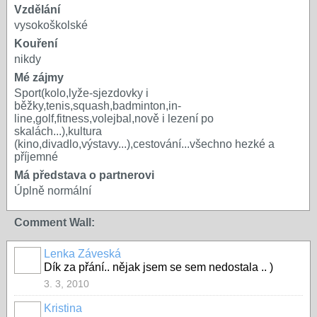
Vzdělání
vysokoškolské
Kouření
nikdy
Mé zájmy
Sport(kolo,lyže-sjezdovky i
běžky,tenis,squash,badminton,in-
line,golf,fitness,volejbal,nově i lezení po
skalách...),kultura
(kino,divadlo,výstavy...),cestování...všechno hezké a
příjemné
Má představa o partnerovi
Úplně normální
Comment Wall:
Lenka Záveská
Dík za přání.. nějak jsem se sem nedostala .. )
3. 3, 2010
Kristina